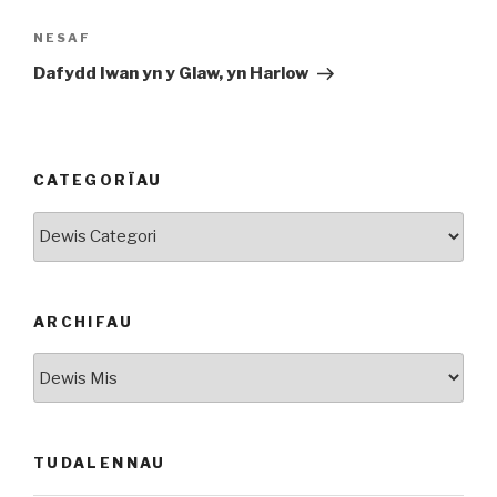
Cofnod
NESAF
Nesaf
Dafydd Iwan yn y Glaw, yn Harlow
CATEGORÏAU
Categorïau
ARCHIFAU
Archifau
TUDALENNAU