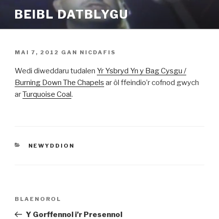
Mynd
BEIBL DATBLYGU
i'r
cynnwys
COFNODWYD
MAI 7, 2012
GAN
NICDAFIS
AR
Wedi diweddaru tudalen
Yr Ysbryd Yn y Bag Cysgu /
Burning Down The Chapels
ar ôl ffeindio’r cofnod gwych
ar
Turquoise Coal
.
CATEGORÏAU
NEWYDDION
Llywio
Cofnod
BLAENOROL
cofnod
Blaenorol
Y Gorffennol i’r Presennol