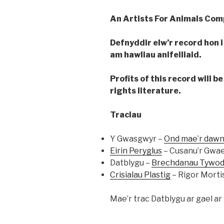
An Artists For Animals Com
Defnyddir elw’r record hon
am hawliau anifeiliaid.
Profits of this record will 
rights literature.
Traciau
Y Gwasgwyr –
Ond mae’r dawn
Eirin Peryglus
– Cusanu’r Gwa
Datblygu –
Brechdanau Tywo
Crisialau Plastig
– Rigor Morti
Mae’r trac Datblygu ar gael ar