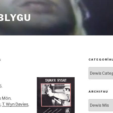
BLYGU
CATEGORÏA
S
Categorïau
5.
ARCHIFAU
s Môn.
Archifau
s
,
T. Wyn Davies
,