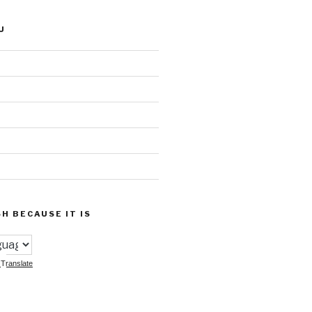
U
SH BECAUSE IT IS
Translate