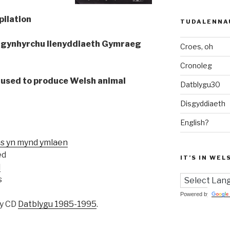
pilation
TUDALENNA
 i gynhyrchu llenyddiaeth Gymraeg
Croes, oh
Cronoleg
be used to produce Welsh animal
Datblygu30
Disgyddiaeth
English?
s yn mynd ymlaen
ed
IT’S IN WEL
d
s
Powered by
 y CD
Datblygu 1985-1995
.