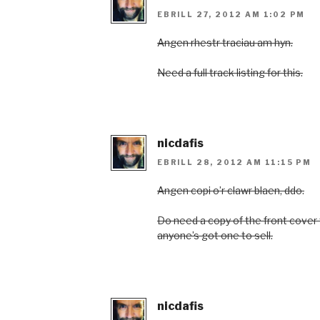
EBRILL 27, 2012 AM 1:02 PM
Angen rhestr traciau am hyn.
Need a full track listing for this.
nicdafis
EBRILL 28, 2012 AM 11:15 PM
Angen copi o’r clawr blaen, ddo.
Do need a copy of the front cover th
anyone’s got one to sell.
nicdafis