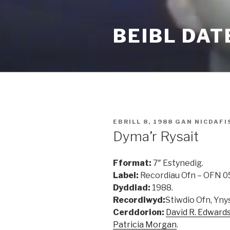
Mynd
i'r
BEIBL DAT
cynnwys
COFNODWYD
EBRILL 8, 1988
GAN
NICDAFI
AR
Dyma’r Rysait
Fformat:
7″ Estynedig.
Label:
Recordiau Ofn – OFN 0
Dyddiad:
1988.
Recordiwyd:
Stiwdio Ofn, Yny
Cerddorion:
David R. Edward
Patricia Morgan
.