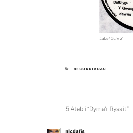
Label Ochr 2
CATEGORÏAU
RECORDIADAU
5 Ateb i “Dyma’r Rysait”
nicdafis