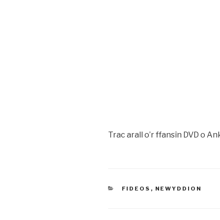
Trac arall o’r ffansîn DVD o An
CATEGORÏAU
FIDEOS
,
NEWYDDION