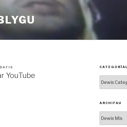
BLYGU
CATEGORÏA
DAFIS
 ar YouTube
Categorïau
ARCHIFAU
Archifau