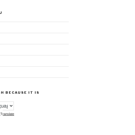
U
SH BECAUSE IT IS
Translate