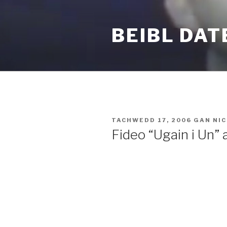
Mynd
i'r
BEIBL DAT
cynnwys
COFNODWYD
TACHWEDD 17, 2006
GAN
NIC
AR
Fideo “Ugain i Un”