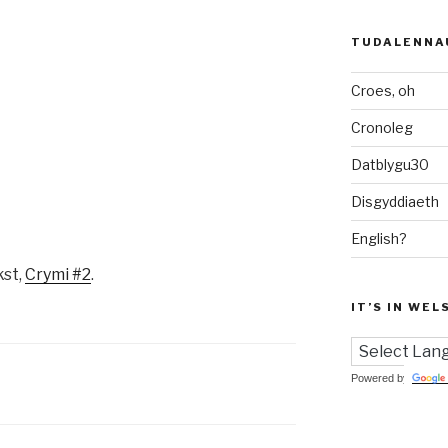
TUDALENNA
Croes, oh
Cronoleg
Datblygu30
Disgyddiaeth
English?
kst,
Crymi #2
.
IT’S IN WEL
Powered by