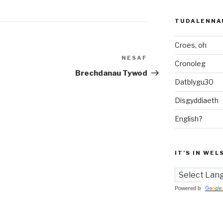
TUDALENNA
Croes, oh
NESAF
Cofnod
Cronoleg
Nesaf
Brechdanau Tywod
Datblygu30
Disgyddiaeth
English?
IT’S IN WEL
Powered by