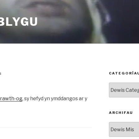
BLYGU
CATEGORÏA
S
Categorïau
rawth-og
, sy hefyd yn ymddangos ar y
ARCHIFAU
Archifau