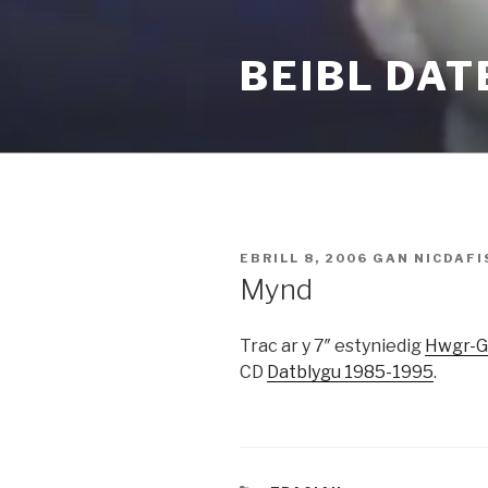
Mynd
i'r
BEIBL DAT
cynnwys
COFNODWYD
EBRILL 8, 2006
GAN
NICDAFI
AR
Mynd
Trac ar y 7″ estyniedig
Hwgr-G
CD
Datblygu 1985-1995
.