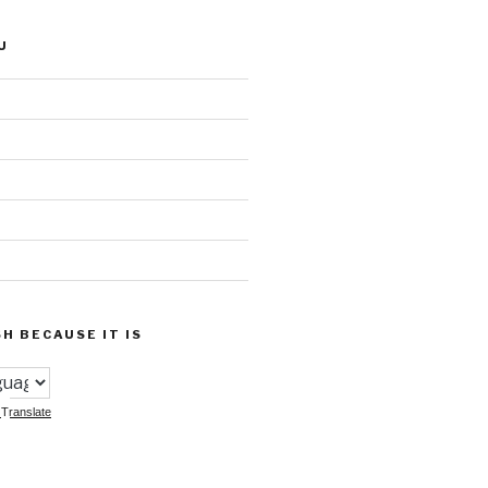
U
SH BECAUSE IT IS
Translate