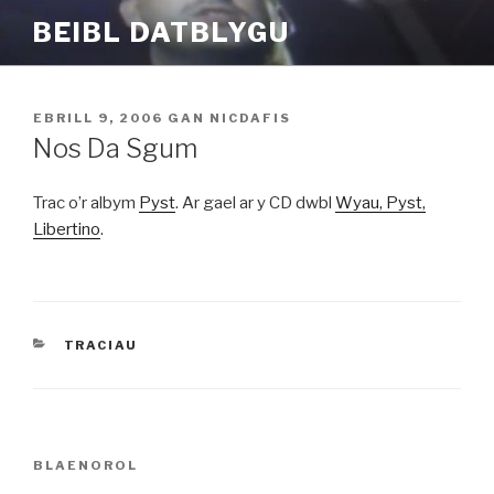
Mynd
BEIBL DATBLYGU
i'r
cynnwys
COFNODWYD
EBRILL 9, 2006
GAN
NICDAFIS
AR
Nos Da Sgum
Trac o’r albym
Pyst
. Ar gael ar y CD dwbl
Wyau, Pyst,
Libertino
.
CATEGORÏAU
TRACIAU
Llywio
Cofnod
BLAENOROL
cofnod
Blaenorol