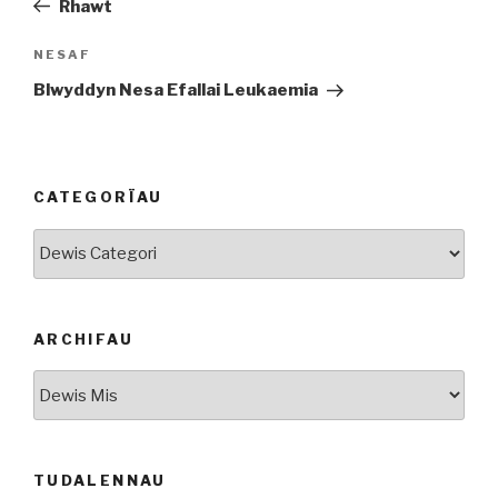
Rhawt
Cofnod
NESAF
Nesaf
Blwyddyn Nesa Efallai Leukaemia
CATEGORÏAU
Categorïau
ARCHIFAU
Archifau
TUDALENNAU