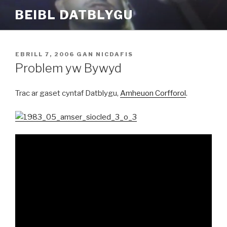
Mynd
BEIBL DATBLYGU
i'r
cynnwys
COFNODWYD
EBRILL 7, 2006
GAN
NICDAFIS
AR
Problem yw Bywyd
Trac ar gaset cyntaf Datblygu,
Amheuon Corfforol
.