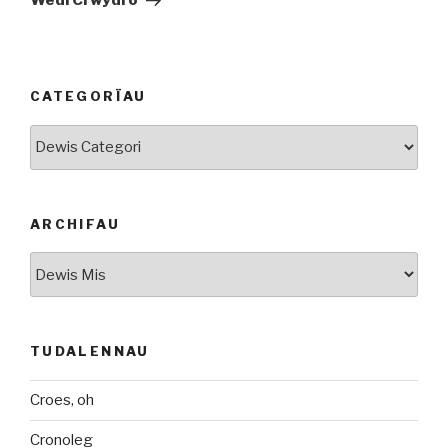
Wedi Crwydro
CATEGORÏAU
Categorïau
ARCHIFAU
Archifau
TUDALENNAU
Croes, oh
Cronoleg