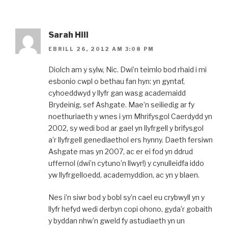
Sarah Hill
EBRILL 26, 2012 AM 3:08 PM
Diolch am y sylw, Nic. Dwi’n teimlo bod rhaid i mi
esbonio cwpl o bethau fan hyn: yn gyntaf,
cyhoeddwyd y llyfr gan wasg academaidd
Brydeinig, sef Ashgate. Mae’n seiliedig ar fy
noethuriaeth y wnes i ym Mhrifysgol Caerdydd yn
2002, sy wedi bod ar gael yn llyfrgell y brifysgol
a’r llyfrgell genedlaethol ers hynny. Daeth fersiwn
Ashgate mas yn 2007, ac er ei fod yn ddrud
uffernol (dwi’n cytuno’n llwyr!) y cynulleidfa iddo
yw llyfrgelloedd, academyddion, ac yn y blaen.
Nes i’n siwr bod y bobl sy’n cael eu crybwyll yn y
llyfr hefyd wedi derbyn copi ohono, gyda’r gobaith
y byddan nhw’n gweld fy astudiaeth yn un