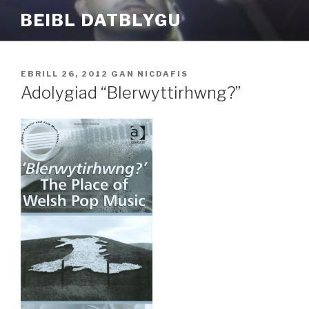
Mynd
BEIBL DATBLYGU
i'r
cynnwys
COFNODWYD
EBRILL 26, 2012
GAN
NICDAFIS
AR
Adolygiad “Blerwyttirhwng?”