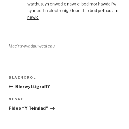
warthus, yn enwedig nawr ei bod mor hawdd i’w
cyhoeddi’n electronig. Gobeithio bod pethau
am
newid
.
Mae'r sylwadau wedi cau.
Llywio
Cofnod
BLAENOROL
cofnod
Blaenorol
Blerwyttigruff?
Cofnod
NESAF
Nesaf
Fideo “Y Teimlad”