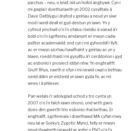
parchus – neu, o leiaf, nid un hollol anghywir. Cyn i
mi gwpla’r doethuriaeth yn 2002 cysylltais â
Dave Datblygu i drafod y geiriau a neud yn siwr
mod i wedi deall ei gyd-destun yn iawn. Yn y
cyfnod ymchwil o’n i’n ofalus i beidio â siarad â’r
bobl o’n i’n sgrifennu amdanynt er mwyn cadw
pellter academaidd; ond cyn i mi gyhoeddi’r llyfr,
ac er mwyn sicrhau hawlfraint y geiriau ac yn y
blaen, roedd rhaid i mi gysylltu â’r cerddorion i gyd
ac esbonio’r prosiect iddyn nhw. Yn enghraifft
Gruff Rhys, naeth e ofyn i mi newid cwpl o bethau
oedd ddim yn eistedd yn iawn gyda fe, ac mi
wnes i â phleser.
Pan welais i’r adolygiad uchod y tro cynta yn
2007 o’n i’n falch iawn ohono, ond wrth gwrs
does dim gwerth trio esbonio rhai bethau. Er
enghraift, sgrifennais i draethawd MA cyfan mwy
neu lai ar Gorky’s Zygotic Mynci, felly er mwyn
neud rhywbeth newydd ar gyfer y PhD o’n i’n