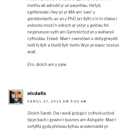
methu ail-adrodd yr un pwyntiau. Hefyd,
sgrifennais i fwy yn yr MA am ‘swn’ y
gerddoriaeth, ac yn y PhD (a’r llyfr) o’n i’n ofalus i
esbonio mod i’n edrych ar ystyr y geiriau fel
negeseuon syth am Gymreictod yn y wahanol
cyfnodau. Eniwê. Mae’r cwestiwn o debygrwydd
teitl fy llyfr a theitl llyfr Hefin Wyn yn bwnc testun
arall.
Eto, diolch am y sylw.
nicdafis
EBRILL 27, 2012 AM 9:55 AM
Diolch Sarah. Dw i wedi golygu’r cofnod uchod
tipyn bach i gywiro’r busnes am Ashgate. Mae’r
sefyllfa gyda phrisiau llyfrau academaidd yn