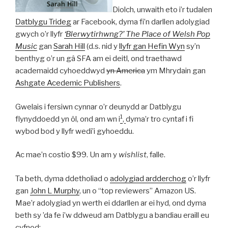
Diolch, unwaith eto i’r tudalen
Datblygu Trideg
ar Facebook, dyma fi’n darllen adolygiad
gwych o’r llyfr
‘Blerwytirhwng?’ The Place of Welsh Pop
Music
gan
Sarah Hill
(d.s. nid y
llyfr gan Hefin Wyn
sy’n
benthyg o’r un gâ SFA am ei deitl, ond traethawd
academaidd cyhoeddwyd
yn America
ym Mhrydain gan
Ashgate Acedemic Publishers
.
Gwelais i fersiwn cynnar o’r deunydd ar Datblygu
1
flynyddoedd yn ôl, ond am wn i
,
dyma’r tro cyntaf i fi
wybod bod y llyfr wedi’i gyhoeddu.
Ac mae’n costio $99. Un am y
wishlist
, falle.
Ta beth, dyma ddetholiad o
adolygiad ardderchog
o’r llyfr
gan
John L Murphy
, un o “top reviewers” Amazon US.
Mae’r adolygiad yn werth ei ddarllen ar ei hyd, ond dyma
beth sy ’da fe i’w ddweud am Datblygu a bandiau eraill eu
cyfnod: