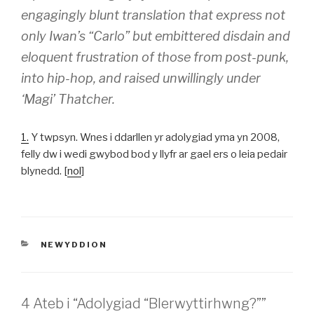
engagingly blunt translation that express not
only Iwan’s “Carlo” but embittered disdain and
eloquent frustration of those from post-punk,
into hip-hop, and raised unwillingly under
‘Magi’ Thatcher.
1.
Y twpsyn. Wnes i ddarllen yr adolygiad yma yn 2008,
felly dw i wedi gwybod bod y llyfr ar gael ers o leia pedair
blynedd. [
nol
]
CATEGORÏAU
NEWYDDION
4 Ateb i “Adolygiad “Blerwyttirhwng?””