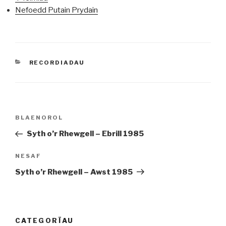
Nefoedd Putain Prydain
CATEGORÏAU
RECORDIADAU
Llywio
Cofnod
BLAENOROL
cofnod
Blaenorol
Syth o’r Rhewgell – Ebrill 1985
Cofnod
NESAF
Nesaf
Syth o’r Rhewgell – Awst 1985
CATEGORÏAU