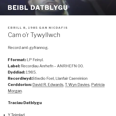
Mynd
BEIBL DATBLYGU
i'r
cynnwys
COFNODWYD
EBRILL 8, 1985
GAN
NICDAFIS
AR
Cam o’r Tywyllwch
Record aml-gyfrannog.
Fformat:
LP Feinyl.
Label:
Recordiau Anrhefn – ANRHEFN 00.
Dyddiad:
1985.
Recordiwyd:
Stiwdio Foel, Llanfair Caereinion
Cerddorion:
David R. Edwards
,
T. Wyn Davies
,
Patricia
Morgan
.
Traciau Datblygu
Y Teimlad