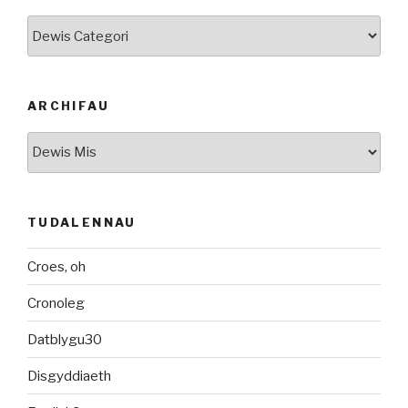
Categorïau
ARCHIFAU
Archifau
TUDALENNAU
Croes, oh
Cronoleg
Datblygu30
Disgyddiaeth