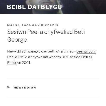
Mynd
BEIBL DATBLYGU
i'r
cynnwys
COFNODWYD
MAI 31, 2006
GAN
NICDAFIS
AR
Sesiwn Peel a chyfweliad Beti
George
Newydd ychwanegu dau beth o’r archifau –
Sesiwn John
Peel
o 1992, a’r cyfweliad wnaeth DRE ar sioe
Beti a’i
Phobl
yn 2001.
CATEGORÏAU
NEWYDDION