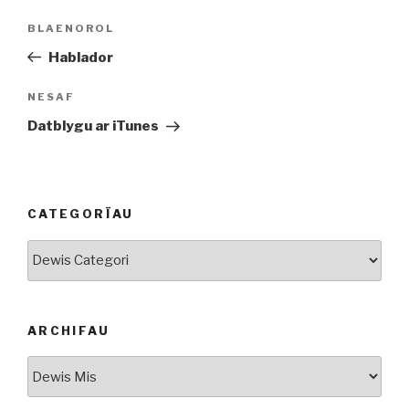
Llywio
Cofnod
BLAENOROL
cofnod
Blaenorol
Hablador
Cofnod
NESAF
Nesaf
Datblygu ar iTunes
CATEGORÏAU
Categorïau
ARCHIFAU
Archifau