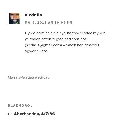
nicdafis
MAI 3, 2012 AM 10:08 PM
Dyw e ddim ar lein o hyd, nag yw? Fydde rhywun
yn fodlon anfon ei gyfeiriad post ata i
(nicdafis@gmail.com) – mae’n hen amser i fi
sgwennu ato.
Mae'r sylwadau wedi cau.
Llywio
Cofnod
BLAENOROL
cofnod
Blaenorol
Aberhonddu, 4/7/86