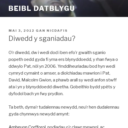
Mynd
BEIBL DATBLYGU
i'r
cynnwys
COFNODWYD
MAI 3, 2012
GAN
NICDAFIS
AR
Diwedd y sganiadau?
O’r diwedd, dw i wedi dod i ben efo’r gwaith sganio
popeth oedd gyda fi yma ers blynyddoedd, y rhan fwya o
ddwylo Pat, nôl yn 2006. Ymddiheuriadau bod hyn wedi
cymryd cymaint o amser, a diolchiadau mawrion i Pat,
David, Malcolm Gwion, a phawb arall sy wedi anfon stwff
ata i yn y blynyddoedd diwetha. Gobeithio bydd ypêts y
dyfodol bach yn fwy prydlon.
Ta beth, dyma’r tudalennau newydd, neu’r hen dudalennau
gyda chynnwys newydd arnynt:
Amheuon Corfforol
, nodiadau o’r clawr mewnol, ac