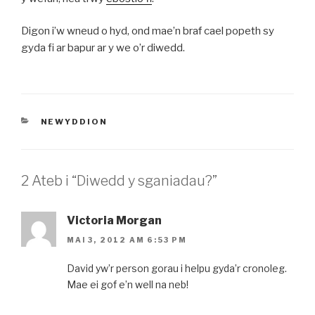
Digon i’w wneud o hyd, ond mae’n braf cael popeth sy
gyda fi ar bapur ar y we o’r diwedd.
CATEGORÏAU
NEWYDDION
2 Ateb i “Diwedd y sganiadau?”
Victoria Morgan
MAI 3, 2012 AM 6:53 PM
David yw’r person gorau i helpu gyda’r cronoleg.
Mae ei gof e’n well na neb!