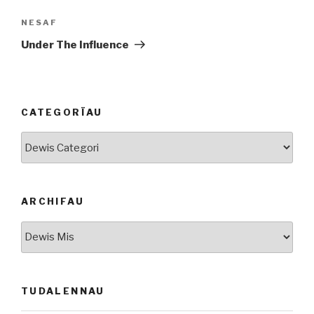
Cofnod
NESAF
Nesaf
Under The Influence
CATEGORÏAU
Categorïau
ARCHIFAU
Archifau
TUDALENNAU