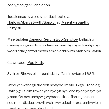
adolygiad gan Sion Sebon
.
Tudalennau i gwpl o gasetiau bootleg:
Harlow/Aberystwyth/Bangor
ac
Maent yn Saethu
Ceffylau…
.
Mae tudalen
Caneuon Serch i Bobl Serchog
bellach yn
cynnwys sganiadau o’r clawr, ac mae
hysbyseb anhysbys
wedi’i ddarganfod mewn amlen oddi wrth Malcolm Gwion.
Clawr caset
Pop Peth
.
Syth o’r Rhewgell
– sganiadau y ffansîn cyfan o 1985.
Wedi ychwanegu tudalen newydd i restru
Gigs
Cronoleg
Datblygu
. Sdim llawer yno hyd yn hyn, ond bydd yn tyfu yn
y man. Os oes unrhyw gwybodaeth, cofion, sganiadau
neu recordiadau, cysylltwch trwy adael neges unrhywle ar
y wefan, neu trwy
ebostio fi
.